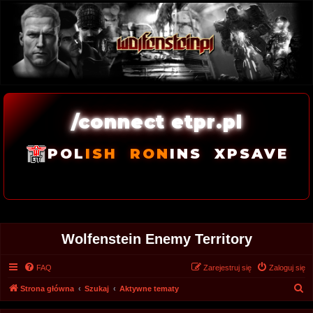
/connect etpr.pl
POL
ISH
RON
INS
XPSAVE
Wolfenstein Enemy Territory
FAQ
Zarejestruj się
Zaloguj się
S
Strona główna
Szukaj
Aktywne tematy
z