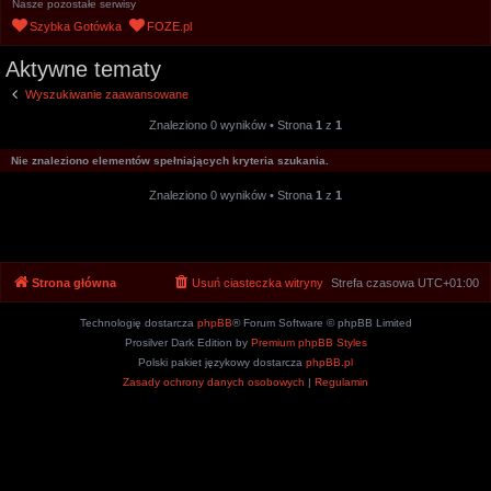
Nasze pozostałe serwisy
u
Szybka Gotówka
FOZE.pl
k
Aktywne tematy
a
j
Wyszukiwanie zaawansowane
Znaleziono 0 wyników • Strona
1
z
1
Nie znaleziono elementów spełniających kryteria szukania.
Znaleziono 0 wyników • Strona
1
z
1
Strona główna
Usuń ciasteczka witryny
Strefa czasowa
UTC+01:00
Technologię dostarcza
phpBB
® Forum Software © phpBB Limited
Prosilver Dark Edition by
Premium phpBB Styles
Polski pakiet językowy dostarcza
phpBB.pl
Zasady ochrony danych osobowych
|
Regulamin