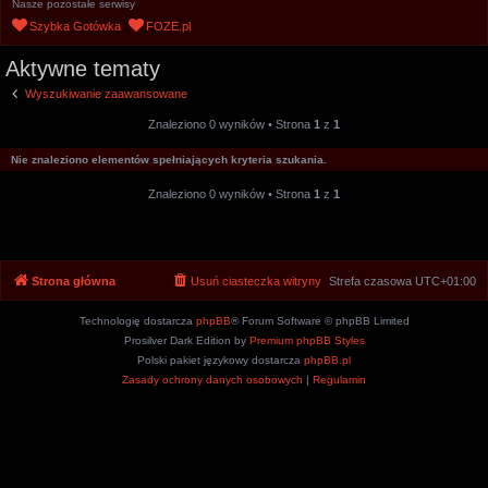
Nasze pozostałe serwisy
u
Szybka Gotówka
FOZE.pl
k
Aktywne tematy
a
j
Wyszukiwanie zaawansowane
Znaleziono 0 wyników • Strona
1
z
1
Nie znaleziono elementów spełniających kryteria szukania.
Znaleziono 0 wyników • Strona
1
z
1
Strona główna
Usuń ciasteczka witryny
Strefa czasowa
UTC+01:00
Technologię dostarcza
phpBB
® Forum Software © phpBB Limited
Prosilver Dark Edition by
Premium phpBB Styles
Polski pakiet językowy dostarcza
phpBB.pl
Zasady ochrony danych osobowych
|
Regulamin