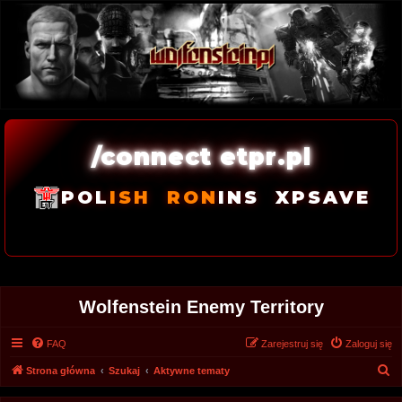
/connect etpr.pl
POL
ISH
RON
INS
XPSAVE
Wolfenstein Enemy Territory
FAQ
Zarejestruj się
Zaloguj się
S
Strona główna
Szukaj
Aktywne tematy
z