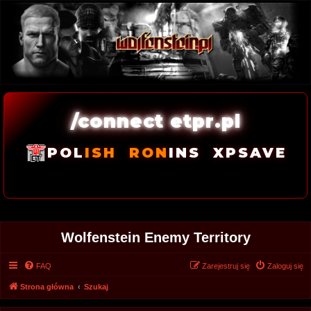
/connect etpr.pl
POL
ISH
RON
INS
XPSAVE
Wolfenstein Enemy Territory
FAQ
Zarejestruj się
Zaloguj się
Strona główna
Szukaj