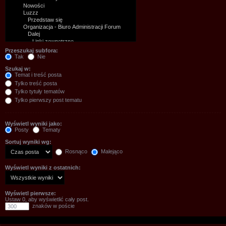
Przeszukaj subfora:
Tak
Nie
Szukaj w:
Temat i treść posta
Tylko treść posta
Tylko tytuły tematów
Tylko pierwszy post tematu
Wyświetl wyniki jako:
Posty
Tematy
Sortuj wyniki wg:
Rosnąco
Malejąco
Wyświetl wyniki z ostatnich:
Wyświetl pierwsze:
Ustaw 0, aby wyświetlić cały post.
znaków w poście