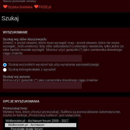
Nasze pozostałe serwisy
Szybka Gotówka
FOZE.pl
Szukaj
WYSZUKIWANIE
Szukaj wg słów kluczowych:
Umieść
+
przed słowem, które musi wystąpić oraz
-
przed słowem, które nie może
wystąpić. Jeśli umieścisz listę słów oddzielonych
|
wewnątrz nawiasów, tylko jedno ze
słów będzie musiało wystąpić. Możesz użyć gwiazdki (*) jako zamiennika dowolnego
ciągu znaków.
Szukaj wszystkich wyrażeń lub użyj wyrażenia wprowadzonego
Szukaj któregokolwiek z wyrażeń
Szukaj wg autora:
Można użyć gwiazdki (*) jako zamiennika dowolnego ciągu znaków.
OPCJE WYSZUKIWANIA
Przeszukaj fora:
Wybierz fora, które chcesz przeszukać. Subfora są przeszukiwane automatycznie,
chyba że funkcja „Przeszukuj subfora”, jest wyłączona.