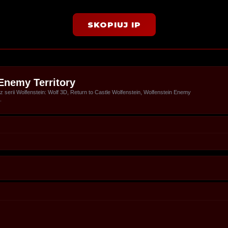
SKOPIUJ IP
Enemy Territory
serii Wolfenstein: Wolf 3D, Return to Castle Wolfenstein, Wolfenstein Enemy
.