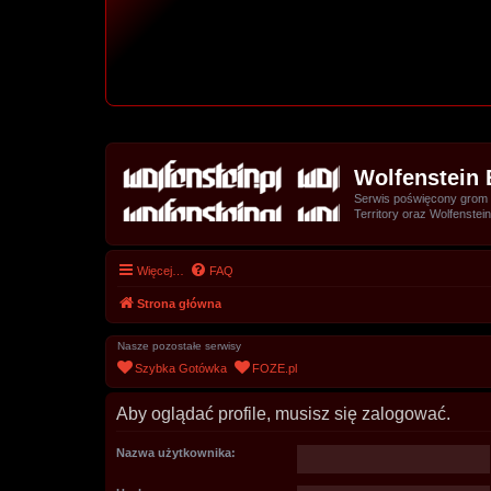
Wolfenstein 
Serwis poświęcony grom z 
Territory oraz Wolfenstein
Więcej…
FAQ
Strona główna
Nasze pozostałe serwisy
Szybka Gotówka
FOZE.pl
Aby oglądać profile, musisz się zalogować.
Nazwa użytkownika: