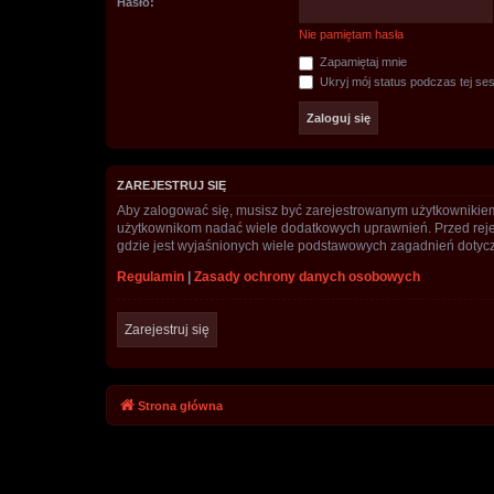
Hasło:
Nie pamiętam hasła
Zapamiętaj mnie
Ukryj mój status podczas tej ses
ZAREJESTRUJ SIĘ
Aby zalogować się, musisz być zarejestrowanym użytkownikiem w
użytkownikom nadać wiele dodatkowych uprawnień. Przed reje
gdzie jest wyjaśnionych wiele podstawowych zagadnień dotycz
Regulamin
|
Zasady ochrony danych osobowych
Zarejestruj się
Strona główna