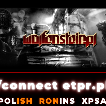
/connect etpr.p
POL
ISH
RON
INS
XPS