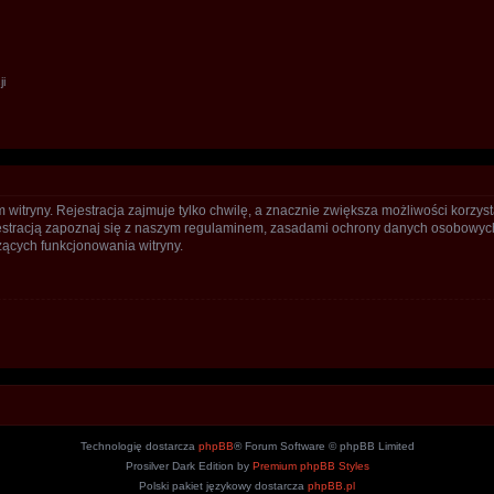
ji
itryny. Rejestracja zajmuje tylko chwilę, a znacznie zwiększa możliwości korzyst
stracją zapoznaj się z naszym regulaminem, zasadami ochrony danych osobowych
ących funkcjonowania witryny.
Technologię dostarcza
phpBB
® Forum Software © phpBB Limited
Prosilver Dark Edition by
Premium phpBB Styles
Polski pakiet językowy dostarcza
phpBB.pl