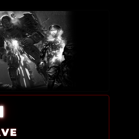
l
AVE