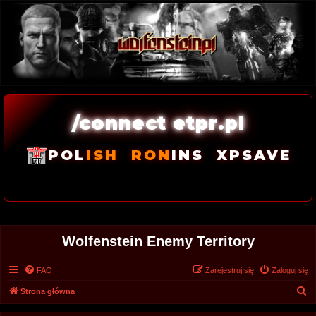
/connect etpr.pl
POL
ISH
RON
INS
XPSAVE
Wolfenstein Enemy Territory
FAQ
Zarejestruj się
Zaloguj się
S
Strona główna
z