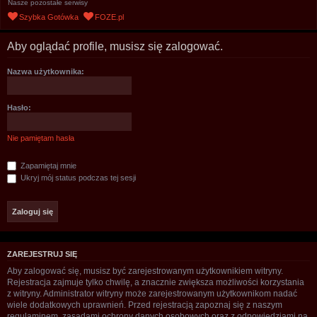
Nasze pozostałe serwisy
u
Szybka Gotówka
FOZE.pl
k
a
Aby oglądać profile, musisz się zalogować.
j
Nazwa użytkownika:
Hasło:
Nie pamiętam hasła
Zapamiętaj mnie
Ukryj mój status podczas tej sesji
ZAREJESTRUJ SIĘ
Aby zalogować się, musisz być zarejestrowanym użytkownikiem witryny.
Rejestracja zajmuje tylko chwilę, a znacznie zwiększa możliwości korzystania
z witryny. Administrator witryny może zarejestrowanym użytkownikom nadać
wiele dodatkowych uprawnień. Przed rejestracją zapoznaj się z naszym
regulaminem, zasadami ochrony danych osobowych oraz z odpowiedziami na