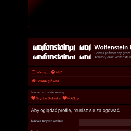
Wolfenstein 
Serwis poświęcony grom z 
Territory oraz Wolfenstein
Więcej…
FAQ
Strona główna
Nasze pozostałe serwisy
Szybka Gotówka
FOZE.pl
Aby oglądać profile, musisz się zalogować.
Nazwa użytkownika: