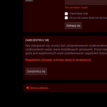
Hasło:
Nie pamiętam hasła
Zapamiętaj mnie
Ukryj mój status podczas tej ses
ZAREJESTRUJ SIĘ
Aby zalogować się, musisz być zarejestrowanym użytkownikiem w
użytkownikom nadać wiele dodatkowych uprawnień. Przed reje
gdzie jest wyjaśnionych wiele podstawowych zagadnień dotycz
Regulamin
|
Zasady ochrony danych osobowych
Zarejestruj się
Strona główna