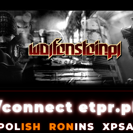
/connect etpr.p
POL
ISH
RON
INS
XPS