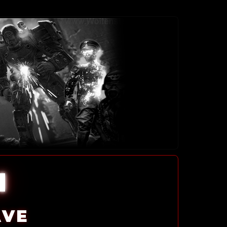
l
AVE