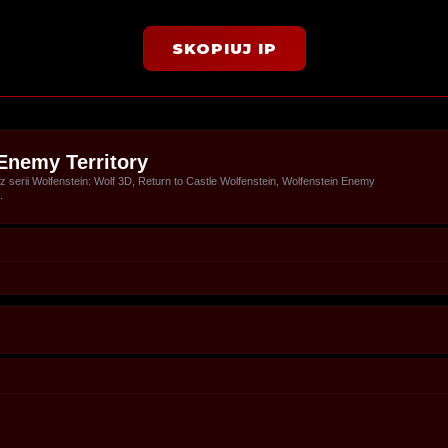
SKOPIUJ IP
Enemy Territory
serii Wolfenstein: Wolf 3D, Return to Castle Wolfenstein, Wolfenstein Enemy
.