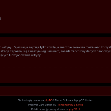
ji
itryny. Rejestracja zajmuje tylko chwilę, a znacznie zwiększa możliwości korzyst
stracją zapoznaj się z naszym regulaminem, zasadami ochrony danych osobowych
ących funkcjonowania witryny.
Technologię dostarcza
phpBB
® Forum Software © phpBB Limited
Prosilver Dark Edition by
Premium phpBB Styles
Polski pakiet językowy dostarcza
phpBB.pl