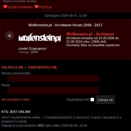
Nasze pozostałe serwisy
u
Szybka Gotówka
FOZE.pl
k
Dzisiaj jest 2026-08-07, 11:59
a
j
Wolfenstein.pl - Archiwum forum 2008 - 2017
Wolfenstein.pl - Archiwum
Archiwum tematów od 16.08.2008 do
31.05.2016 roku. (2845 dni!)
Kochamy Was za wspólnie spędzone
chwile! Dziękujemy!
Tematy:
2078
ZALOGUJ SIĘ
•
ZAREJESTRUJ SIĘ
Nazwa użytkownika:
Hasło:
Nie pamiętam hasła
Zapamiętaj mnie
KTO JEST ONLINE
Jest
7
użytkowników online :: 2 zarejestrowanych, 0 ukrytych i 5 gości (wg danych z
ostatnich 5 minut)
Najwięcej użytkowników (
893
) było online 2026-08-06, 16:55