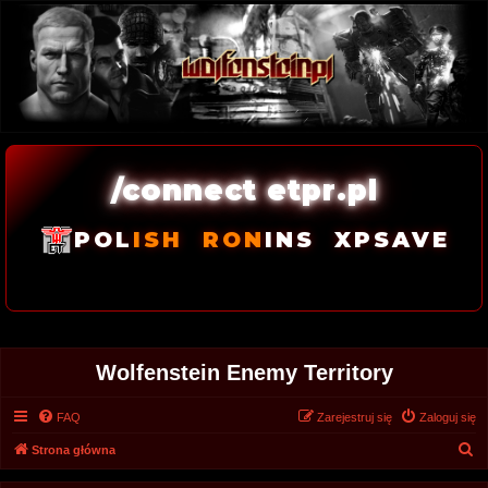
/connect etpr.pl
POL
ISH
RON
INS
XPSAVE
Wolfenstein Enemy Territory
FAQ
Zarejestruj się
Zaloguj się
S
Strona główna
z