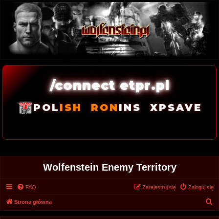
/connect etpr.pl
POL
ISH
RON
INS
XPSAVE
Wolfenstein Enemy Territory
FAQ
Zarejestruj się
Zaloguj się
S
Strona główna
z