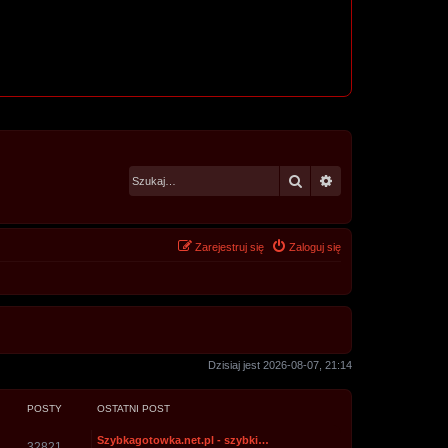
Szukaj
Wyszukiwanie za
Zarejestruj się
Zaloguj się
Dzisiaj jest 2026-08-07, 21:14
POSTY
OSTATNI POST
Szybkagotowka.net.pl - szybki…
32821