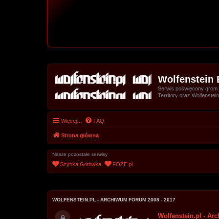
Wolfenstein 
Serwis poświęcony grom z 
Territory oraz Wolfenstein
Więcej…
FAQ
Strona główna
Nasze pozostałe serwisy
Szybka Gotówka
FOZE.pl
WOLFENSTEIN.PL - ARCHIWUM FORUM 2008 - 2017
Wolfenstein.pl - Ar