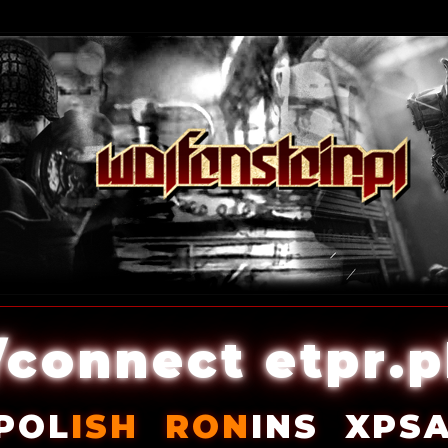
/connect etpr.p
POL
ISH
RON
INS
XPS