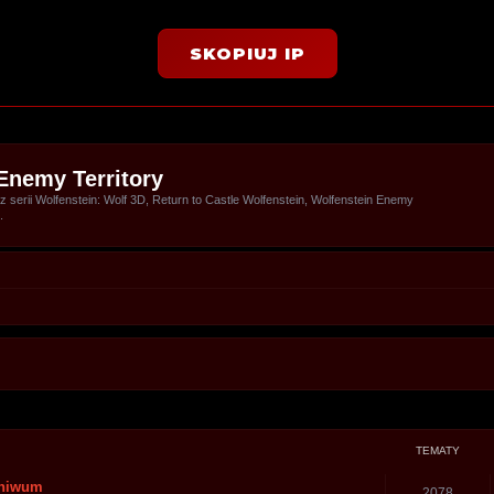
SKOPIUJ IP
Enemy Territory
serii Wolfenstein: Wolf 3D, Return to Castle Wolfenstein, Wolfenstein Enemy
.
TEMATY
chiwum
2078