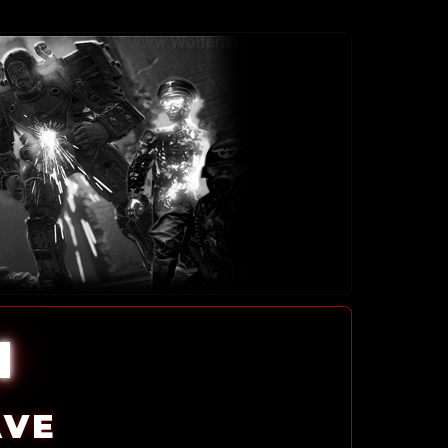
l
AVE