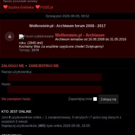
Nasze pozostałe serwisy
u
Szybka Gotówka
FOZE.pl
k
Dzisiaj jest 2026-08-09, 09:52
a
j
Wolfenstein.pl - Archiwum forum 2008 - 2017
Wolfenstein.pl - Archiwum
Archiwum tematów od 16.08.2008 do 31.05.2016
roku. (2845 dni!)
Kochamy Was za wspólnie spędzone chwile! Dziękujemy!
Tematy:
2078
ZALOGUJ SIĘ
•
ZAREJESTRUJ SIĘ
Nazwa użytkownika:
Hasło:
Nie pamiętam hasła
Zapamiętaj mnie
KTO JEST ONLINE
Jest
8
użytkowników online :: 1 zarejestrowany, 0 ukrytych i 7 gości (wg danych z
ostatnich 5 minut)
Najwięcej użytkowników (
893
) było online 2026-08-06, 16:55