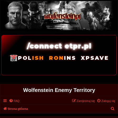
/connect etpr.pl
POL
ISH
RON
INS
XPSAVE
Wolfenstein Enemy Territory
FAQ
Zarejestruj się
Zaloguj się
S
Strona główna
z