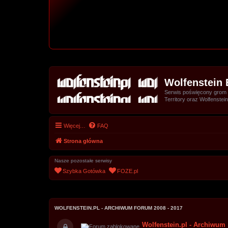
Wolfenstein 
Serwis poświęcony grom z 
Territory oraz Wolfenstein
Więcej…
FAQ
Strona główna
Nasze pozostałe serwisy
Szybka Gotówka
FOZE.pl
WOLFENSTEIN.PL - ARCHIWUM FORUM 2008 - 2017
Wolfenstein.pl - Archiwum