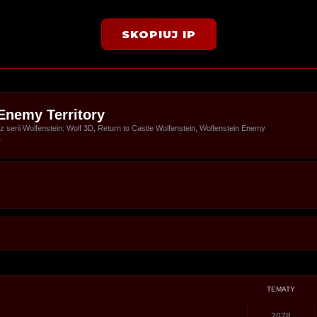
SKOPIUJ IP
Enemy Territory
serii Wolfenstein: Wolf 3D, Return to Castle Wolfenstein, Wolfenstein Enemy
.
TEMATY
2078