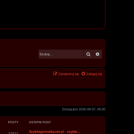
Szukaj
Wyszukiwanie za
Zarejestruj się
Zaloguj się
Dzisiaj jest 2026-08-07, 06:00
POSTY
OSTATNI POST
Szybkagotowka.net.pl - szybki…
32821