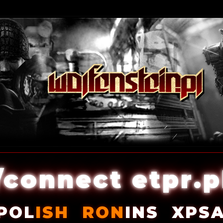
/connect etpr.p
POL
ISH
RON
INS
XPS