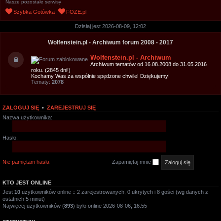
Nasze pozostałe serwisy
u
Szybka Gotówka
FOZE.pl
k
Dzisiaj jest 2026-08-09, 12:02
a
j
Wolfenstein.pl - Archiwum forum 2008 - 2017
Wolfenstein.pl - Archiwum
Archiwum tematów od 16.08.2008 do 31.05.2016
roku. (2845 dni!)
Kochamy Was za wspólnie spędzone chwile! Dziękujemy!
Tematy:
2078
ZALOGUJ SIĘ
•
ZAREJESTRUJ SIĘ
Nazwa użytkownika:
Hasło:
Nie pamiętam hasła
Zapamiętaj mnie
KTO JEST ONLINE
Jest
10
użytkowników online :: 2 zarejestrowanych, 0 ukrytych i 8 gości (wg danych z
ostatnich 5 minut)
Najwięcej użytkowników (
893
) było online 2026-08-06, 16:55