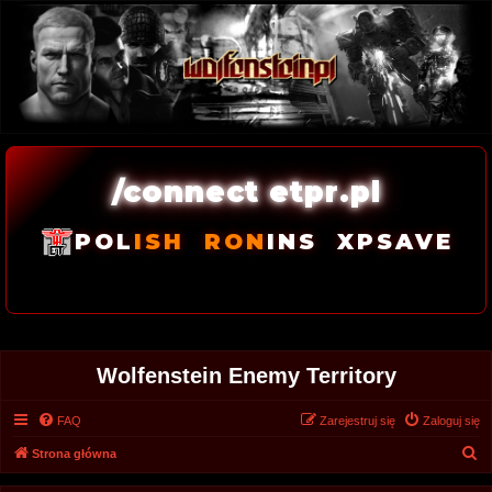
/connect etpr.pl
POL
ISH
RON
INS
XPSAVE
Wolfenstein Enemy Territory
FAQ
Zarejestruj się
Zaloguj się
S
Strona główna
z