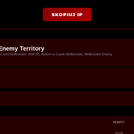
SKOPIUJ IP
Enemy Territory
serii Wolfenstein: Wolf 3D, Return to Castle Wolfenstein, Wolfenstein Enemy
.
TEMATY
2078