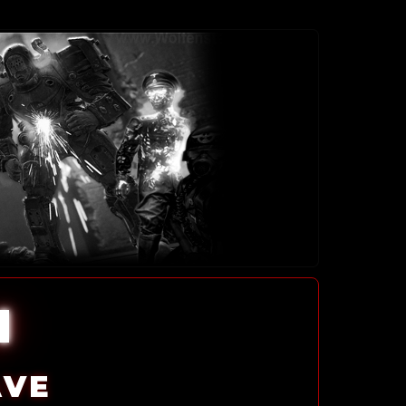
l
AVE