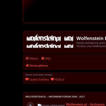
Wolfenstein 
Serwis poświęcony grom z 
Territory oraz Wolfenstein
Więcej…
FAQ
Strona główna
Nasze pozostałe serwisy
Szybka Gotówka
FOZE.pl
WOLFENSTEIN.PL - ARCHIWUM FORUM 2008 - 2017
Wolfenstein.pl - Archiwum