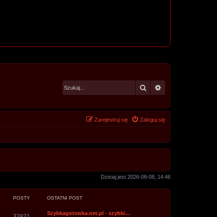
Szukaj
Wyszukiwanie za
Zarejestruj się
Zaloguj się
Dzisiaj jest 2026-08-08, 14:46
POSTY
OSTATNI POST
Szybkagotowka.net.pl - szybki…
32821