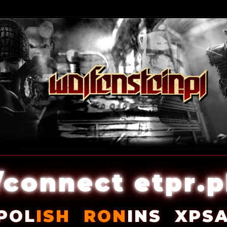
/connect etpr.p
POL
ISH
RON
INS
XPS