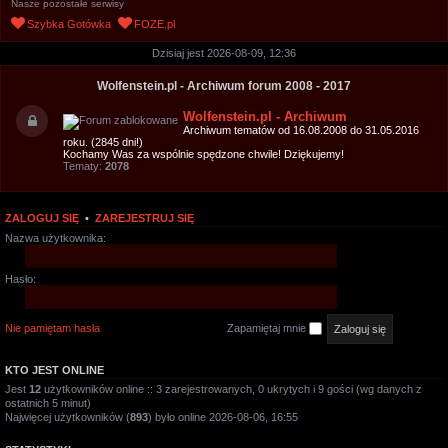
Nasze pozostałe serwisy
u
Szybka Gotówka
FOZE.pl
k
Dzisiaj jest 2026-08-09, 12:36
a
j
Wolfenstein.pl - Archiwum forum 2008 - 2017
Wolfenstein.pl - Archiwum
Archiwum tematów od 16.08.2008 do 31.05.2016
roku. (2845 dni!)
Kochamy Was za wspólnie spędzone chwile! Dziękujemy!
Tematy:
2078
ZALOGUJ SIĘ
•
ZAREJESTRUJ SIĘ
Nazwa użytkownika:
Hasło:
Nie pamiętam hasła
Zapamiętaj mnie
KTO JEST ONLINE
Jest
12
użytkowników online :: 3 zarejestrowanych, 0 ukrytych i 9 gości (wg danych z
ostatnich 5 minut)
Najwięcej użytkowników (
893
) było online 2026-08-06, 16:55