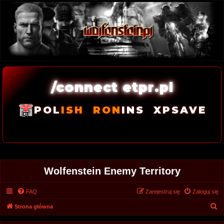
/connect etpr.pl
POL
ISH
RON
INS
XPSAVE
Wolfenstein Enemy Territory
FAQ
Zarejestruj się
Zaloguj się
S
Strona główna
z