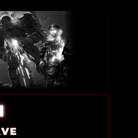
l
AVE