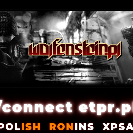
/connect etpr.p
POL
ISH
RON
INS
XPS