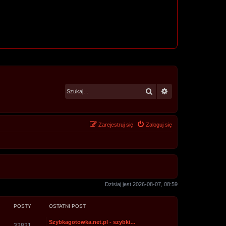
Szukaj
Wyszukiwanie za
Zarejestruj się
Zaloguj się
Dzisiaj jest 2026-08-07, 08:59
POSTY
OSTATNI POST
Szybkagotowka.net.pl - szybki…
32821