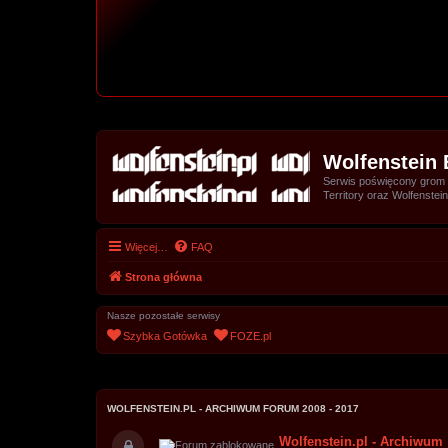
Wolfenstein 
Serwis poświęcony grom z 
Territory oraz Wolfenstein
Więcej…
FAQ
Strona główna
Nasze pozostałe serwisy
Szybka Gotówka
FOZE.pl
WOLFENSTEIN.PL - ARCHIWUM FORUM 2008 - 2017
Wolfenstein.pl - Archiwum