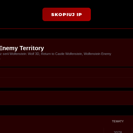
SKOPIUJ IP
Enemy Territory
serii Wolfenstein: Wolf 3D, Return to Castle Wolfenstein, Wolfenstein Enemy
.
TEMATY
2078