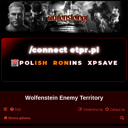
/connect etpr.pl
POL
ISH
RON
INS
XPSAVE
Wolfenstein Enemy Territory
FAQ
Zarejestruj się
Zaloguj się
S
Strona główna
z