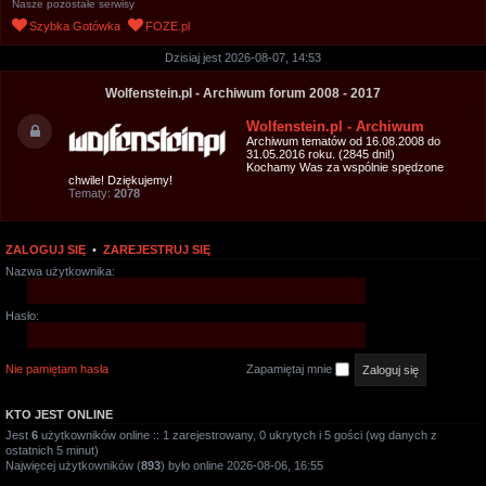
Nasze pozostałe serwisy
u
Szybka Gotówka
FOZE.pl
k
Dzisiaj jest 2026-08-07, 14:53
a
j
Wolfenstein.pl - Archiwum forum 2008 - 2017
Wolfenstein.pl - Archiwum
Archiwum tematów od 16.08.2008 do
31.05.2016 roku. (2845 dni!)
Kochamy Was za wspólnie spędzone
chwile! Dziękujemy!
Tematy:
2078
ZALOGUJ SIĘ
•
ZAREJESTRUJ SIĘ
Nazwa użytkownika:
Hasło:
Nie pamiętam hasła
Zapamiętaj mnie
KTO JEST ONLINE
Jest
6
użytkowników online :: 1 zarejestrowany, 0 ukrytych i 5 gości (wg danych z
ostatnich 5 minut)
Najwięcej użytkowników (
893
) było online 2026-08-06, 16:55